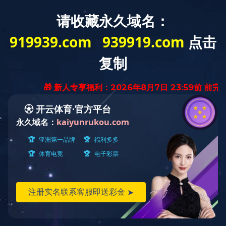
产品中心
首页
感恩！荣获新誉！
发布时间:
2021-08-21
感谢各级领导、新老客户朋友对九游娱乐（JIUYOU）官方网站_
9YOU GAME一直以来的支持， 我们将继续努力，持续创新，为
乳制品等行业提供更多优质设备和服务！
感 恩