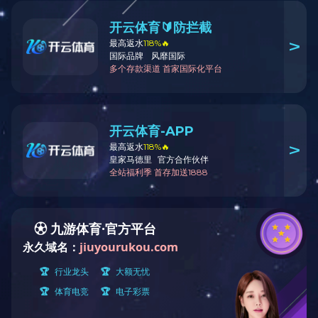
<
1
>
九游娱乐（JIUYOU）官方网站_
9YOU GAME
九游娱乐（JIUYOU）官方网站_9YOU GAME
地址：汕头市台商投资区濠江片D02单元东侧
电话：
0754-88107755
88107766
88107777
传真：0754-88107722
电子邮件：
yd@yuedong.cn
网址：
www.dgshuzhisha.com
Copyright © 九游娱乐（JIUYOU）官方网站_9YOU GAME