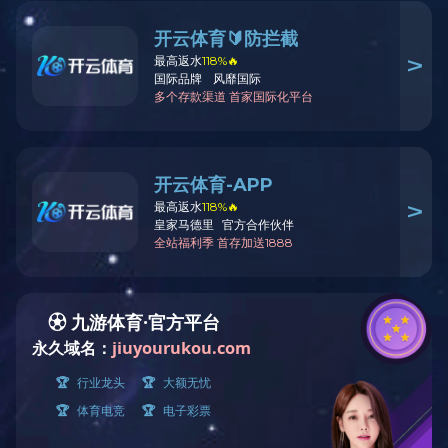
SCF塑料连杯成型灌装封口包装机系列
概要：拥有各项专利330项，其中国内外发明专利共30多项，
实用新型专利290多项。另外，制定国家标准1项：企业标准7
项。
SCF-TB和HSF系列塑料连杯成型充填封口包装机，可适用于酸
奶，牛奶，奶油，黄油,果酱，饮料，水，酱料等产品的生产，
并可在产品中加入果肉果酱或干料食品，增加口感。按产品的
要求调节剪切刀具，根据杯子的容量，可生产2，4，6，8，1
2，16，24等连杯形式。 1.全自动完成塑杯的成型,环贴标,灌
装,封口，日期打印，冲剪和产品输送。 2采用德国西门子PLC
+触摸屏控制，温度控制,美国Banner光电眼,德国SEW减速伺
关键词：无菌包装设备，食品包装机械
服电机,德国FESTO气动元件及各种阀门均采用国际知名品牌。
3.配置动态定量果粒混合系统，层流罩空气净化系统，可连接C
分类:
九游娱乐（JIUYOU）官方网站_9YOU GAME
IP清洗系统。是现代乳品企业高质量，高效率，全自动的生产
yd@yuedong.cn
邮箱:
设备。
咨询
相关产品