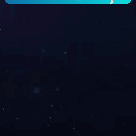
九游娱乐（JIUYOU）官方网站_
9YOU GAME
九游娱乐（JIUYOU）官方网站_9YOU GAME
地址：汕头市台商投资区濠江片D02单元东侧
电话：
0754-88107755
88107766
88107777
传真：0754-88107722
电子邮件：
yd@yuedong.cn
网址：
www.dgshuzhisha.com