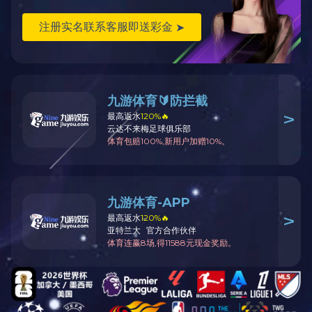
产品描述
●SCF-TB和HSF系列塑料连杯成型充填封口包装机，可适用于酸
奶，牛奶，奶油，黄油,果酱，饮料，水，酱料等产品的生产，并可
在产品中加入果肉果酱或干料食品，增加口感。按产品的要求调节剪
切刀具，根据杯子的容量，可生产2，4，6，8，12，16，24等连杯
形式。
1.全自动完成塑杯的成型,环贴标,灌装,封口，日期打印，冲剪和产品
输送。
2采用德国西门子PLC+触摸屏控制，温度控制,美国Banner光电眼,
德国SEW减速伺服电机,德国FESTO气动元件及各种阀门均采用国际
知名品牌。
3.配置动态定量果粒混合系统，层流罩空气净化系统，可连接CIP清
洗系统。是现代乳品企业高质量，高效率，全自动的生产设备。
品类齐全性价比高
拥有专业的技术致力于产品研发，创造高性价比产品,满